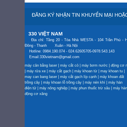
ĐĂNG KÝ NHẬN TIN KHUYẾN MẠI HOẶC
330 VIỆT NAM
Địa chỉ: Tầng 20 - Tòa Nhà WESTA - 104 Trần Phú - 
Đông - Thanh Xuân - Hà Nội
Hotline: 0984.190.074 - 024.62605705-0978.543.143
Email:330vietnam@gmail.com
máy cân bằng laser
|
máy cắt cỏ
|
máy bơm nước
|
động cơ 
|
máy rửa xe
|
máy cắt gạch
|
máy khoan từ
|
may khoan tu
|
may can bang laser
|
máy cắt gạch líp cạnh
|
máy khoan đất
trồng cây
|
máy khoan lỗ trồng cây
|
máy nén khí
|
máy hàn
điện tử
|
máy nông nghiệp
|
máy phun thuốc trừ sâu
|
máy hà
động cơ xăng