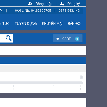
Đăng nhập
|
Đăng ký
74
|
HOTLINE
:
04.62605705
|
0978.543.143
N TỨC
TUYỂN DỤNG
KHUYẾN MẠI
BẢN ĐỒ
CART
0
1
1
1