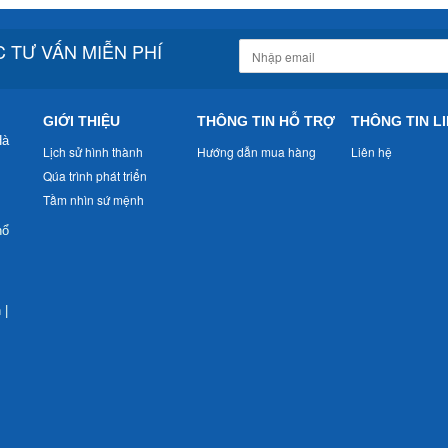
 TƯ VẤN MIỄN PHÍ
GIỚI THIỆU
THÔNG TIN HỖ TRỢ
THÔNG TIN LI
Hà
Lịch sử hình thành
Hướng dẫn mua hàng
Liên hệ
Qúa trình phát triển
Tầm nhìn sứ mệnh
nổ
n
|