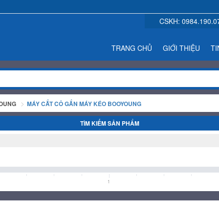
CSKH:
0984.190.0
TRANG CHỦ
GIỚI THIỆU
TI
YOUNG
MÁY CẮT CỎ GẮN MÁY KÉO BOOYOUNG
TÌM KIẾM SẢN PHẨM
1