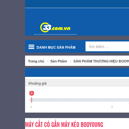
DANH MỤC SẢN PHẨM
Trang chủ
Sản Phẩm
SẢN PHẨM THƯƠNG HIỆU BOO
Khoảng giá
0
0
0
MÁY CẮT CỎ GẮN MÁY KÉO BOOYOUNG