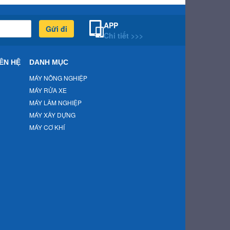
APP
Gửi đi
Chi tiết >>>
ÊN HỆ
DANH MỤC
MÁY NÔNG NGHIỆP
MÁY RỬA XE
MÁY LÂM NGHIỆP
MÁY XÂY DỰNG
MÁY CƠ KHÍ