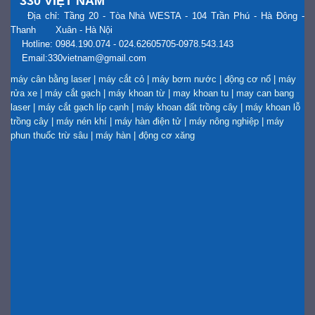
330 VIỆT NAM
Địa chỉ: Tầng 20 - Tòa Nhà WESTA - 104 Trần Phú - Hà Đông -
Thanh Xuân - Hà Nội
Hotline: 0984.190.074 - 024.62605705-0978.543.143
Email:330vietnam@gmail.com
máy cân bằng laser
|
máy cắt cỏ
|
máy bơm nước
|
động cơ nổ
|
máy
rửa xe
|
máy cắt gạch
|
máy khoan từ
|
may khoan tu
|
may can bang
laser
|
máy cắt gạch líp cạnh
|
máy khoan đất trồng cây
|
máy khoan lỗ
trồng cây
|
máy nén khí
|
máy hàn điện tử
|
máy nông nghiệp
|
máy
phun thuốc trừ sâu
|
máy hàn
|
động cơ xăng