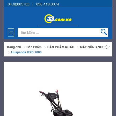
04.62605705
|
098.419.0074
Trang chủ
Sản Phẩm
SẢN PHẨM KHÁC
MÁY NÔNG NGHIỆP
Huspanda HXD 1000