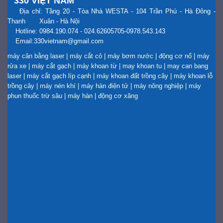
330 VIỆT NAM
Địa chỉ: Tầng 20 - Tòa Nhà WESTA - 104 Trần Phú - Hà Đông -
Thanh Xuân - Hà Nội
Hotline: 0984.190.074 - 024.62605705-0978.543.143
Email:330vietnam@gmail.com
máy cân bằng laser
|
máy cắt cỏ
|
máy bơm nước
|
động cơ nổ
|
máy
rửa xe
|
máy cắt gạch
|
máy khoan từ
|
may khoan tu
|
may can bang
laser
|
máy cắt gạch líp cạnh
|
máy khoan đất trồng cây
|
máy khoan lỗ
trồng cây
|
máy nén khí
|
máy hàn điện tử
|
máy nông nghiệp
|
máy
phun thuốc trừ sâu
|
máy hàn
|
động cơ xăng