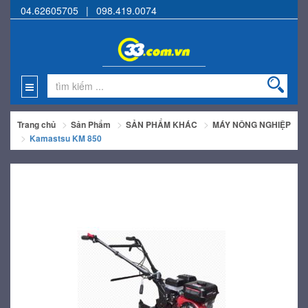
04.62605705
|
098.419.0074
Trang chủ
Sản Phẩm
SẢN PHẨM KHÁC
MÁY NÔNG NGHIỆP
Kamastsu KM 850