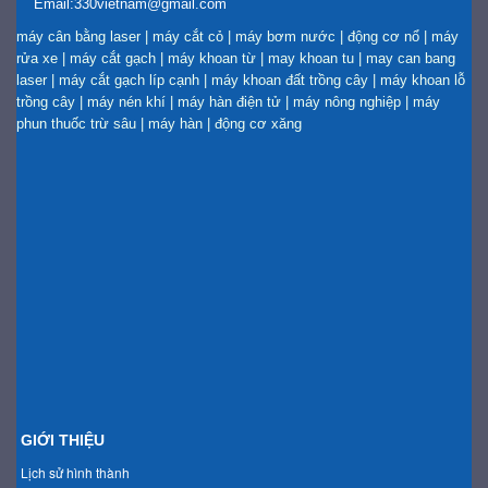
Email:330vietnam@gmail.com
máy cân bằng laser
|
máy cắt cỏ
|
máy bơm nước
|
động cơ nổ
|
máy
rửa xe
|
máy cắt gạch
|
máy khoan từ
|
may khoan tu
|
may can bang
laser
|
máy cắt gạch líp cạnh
|
máy khoan đất trồng cây
|
máy khoan lỗ
trồng cây
|
máy nén khí
|
máy hàn điện tử
|
máy nông nghiệp
|
máy
phun thuốc trừ sâu
|
máy hàn
|
động cơ xăng
GIỚI THIỆU
Lịch sử hình thành