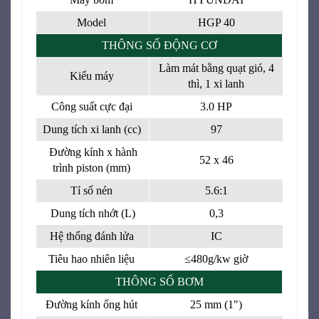
Model
HGP 40
THÔNG SỐ ĐỘNG CƠ
Làm mát bằng quạt gió, 4
Kiểu máy
thì, 1 xi lanh
Công suất cực đại
3.0 HP
Dung tích xi lanh (cc)
97
Đường kính x hành
52 x 46
trình piston (mm)
Tỉ số nén
5.6:1
Dung tích nhớt (L)
0,3
Hệ thống đánh lửa
IC
Tiêu hao nhiên liệu
≤480g/kw giờ
THÔNG SỐ BƠM
Đường kính ống hút
25 mm (1")