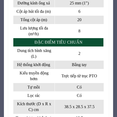
Đường kính ống xả
25 mm (1")
Cột áp hút tối đa (m)
6
Tổng cột áp (m)
20
Lưu lượng tối đa
8
(m³/h)
ĐẶC ĐIỂM TIÊU CHUẨN
Dung tích bình xăng
2
(L)
Hệ thống khởi động
Bằng tay
Kiểu truyền động
Trực tiếp từ trục PTO
bơm
Tự mồi
Có
Lọc rác
Có
Kích thước (D x R x
38.5 x 28.5 x 37.5
C) cm