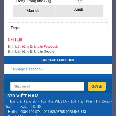
Trọng lượng khô (kg)
12,5
Xanh
Màu sắc
Tags:
BÌNH LUẬN
Bình luận bằng tài khoản Facebook
Bình luận bằng tài khoản Google+
FANPAGE FACEBOOK
Fanpage Facebook
Gửi đi
330 VIỆT NAM
Địa chỉ: Tầng 20 - Tòa Nhà WESTA - 104 Trần Phú - Hà Đông -
Thanh Xuân - Hà Nội
Hotline: 0984.190.074 - 024.62605705-0978.543.143