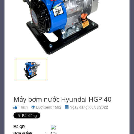
Máy bơm nước Hyundai HGP 40
Thích
Lượt xem: 1592
Ngày đăng: 06/08/2022
Mã QR
Đơn vị tính
Cái