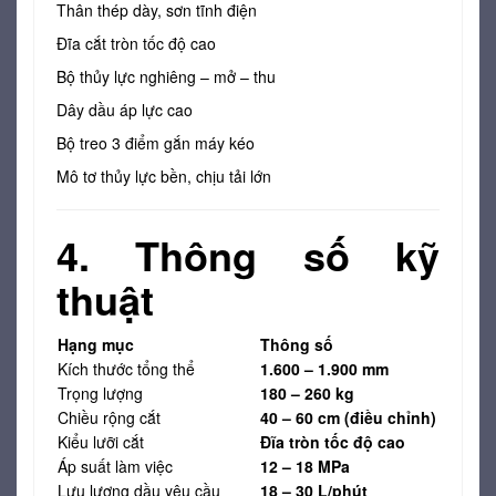
Thân thép dày, sơn tĩnh điện
Đĩa cắt tròn tốc độ cao
Bộ thủy lực nghiêng – mở – thu
Dây dầu áp lực cao
Bộ treo 3 điểm gắn máy kéo
Mô tơ thủy lực bền, chịu tải lớn
4. Thông số kỹ
thuật
Hạng mục
Thông số
Kích thước tổng thể
1.600 – 1.900 mm
Trọng lượng
180 – 260 kg
Chiều rộng cắt
40 – 60 cm (điều chỉnh)
Kiểu lưỡi cắt
Đĩa tròn tốc độ cao
Áp suất làm việc
12 – 18 MPa
Lưu lượng dầu yêu cầu
18 – 30 L/phút