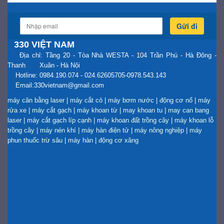
Gửi đi
330 VIỆT NAM
Địa chỉ: Tầng 20 - Tòa Nhà WESTA - 104 Trần Phú - Hà Đông -
Thanh Xuân - Hà Nội
Hotline: 0984.190.074 - 024.62605705-0978.543.143
Email:330vietnam@gmail.com
máy cân bằng laser
|
máy cắt cỏ
|
máy bơm nước
|
động cơ nổ
|
máy
rửa xe
|
máy cắt gạch
|
máy khoan từ
|
may khoan tu
|
may can bang
laser
|
máy cắt gạch líp cạnh
|
máy khoan đất trồng cây
|
máy khoan lỗ
trồng cây
|
máy nén khí
|
máy hàn điện tử
|
máy nông nghiệp
|
máy
phun thuốc trừ sâu
|
máy hàn
|
động cơ xăng