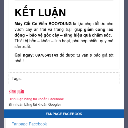
KẾT LUẬN
Máy Cắt Cỏ Viền BOOYOUNG
là lựa chọn tối ưu cho
vườn cây ăn trái và trang trại, giúp
giảm công lao
động – bảo vệ gốc cây – tăng hiệu quả chăm sóc
.
Thiết bị bền – khỏe – linh hoạt, phù hợp nhiều quy mô
sản xuất.
Gọi ngay: 0978543143
để được tư vấn & báo giá tốt
nhất!
Tags:
BÌNH LUẬN
Bình luận bằng tài khoản Facebook
Bình luận bằng tài khoản Google+
FANPAGE FACEBOOK
Fanpage Facebook