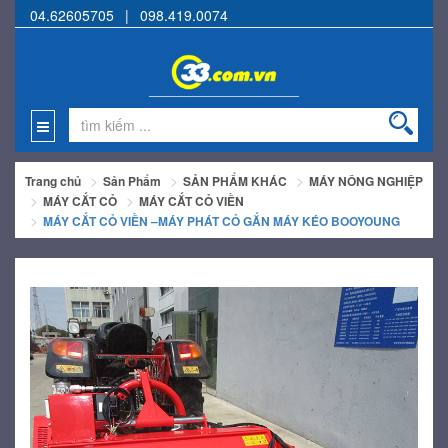
04.62605705
|
098.419.0074
Trang chủ
Sản Phẩm
SẢN PHẨM KHÁC
MÁY NÔNG NGHIỆP
MÁY CẮT CỎ
MÁY CẮT CỎ VIỀN
MÁY CẮT CỎ VIỀN –MÁY PHÁT CỎ GẮN MÁY KÉO BOOYOUNG