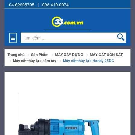
04.62605705
|
098.419.0074
Trang chủ
Sản Phẩm
MÁY XÂY DỰNG
MÁY CẮT UỐN SẮT
Máy cắt thủy lực cầm tay
Máy cắt thủy lực Handy 25DC