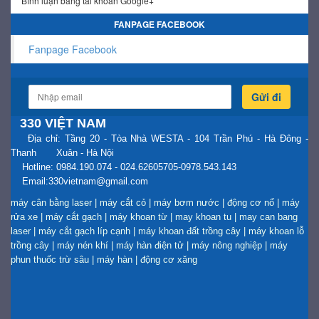
Bình luận bằng tài khoản Google+
FANPAGE FACEBOOK
Fanpage Facebook
Gửi đi
330 VIỆT NAM
Địa chỉ: Tầng 20 - Tòa Nhà WESTA - 104 Trần Phú - Hà Đông -
Thanh Xuân - Hà Nội
Hotline: 0984.190.074 - 024.62605705-0978.543.143
Email:330vietnam@gmail.com
máy cân bằng laser
|
máy cắt cỏ
|
máy bơm nước
|
động cơ nổ
|
máy
rửa xe
|
máy cắt gạch
|
máy khoan từ
|
may khoan tu
|
may can bang
laser
|
máy cắt gạch líp cạnh
|
máy khoan đất trồng cây
|
máy khoan lỗ
trồng cây
|
máy nén khí
|
máy hàn điện tử
|
máy nông nghiệp
|
máy
phun thuốc trừ sâu
|
máy hàn
|
động cơ xăng