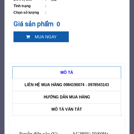
Tình trạng
Chọn số lượng
Giá sản phẩm
0
MUA NGAY
MÔ TẢ
LIÊN HỆ MUA HÀNG 0984190074 - 0978543143
HƯỚNG DẪN MUA HÀNG
MÔ TẢ VẮN TẮT
Nguồn điện vào (V)
AC380V; 50/60Hz