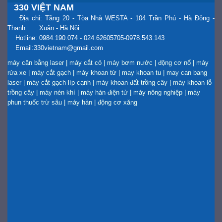
330 VIỆT NAM
Địa chỉ: Tầng 20 - Tòa Nhà WESTA - 104 Trần Phú - Hà Đông -
Thanh Xuân - Hà Nội
Hotline: 0984.190.074 - 024.62605705-0978.543.143
Email:330vietnam@gmail.com
máy cân bằng laser
|
máy cắt cỏ
|
máy bơm nước
|
động cơ nổ
|
máy
rửa xe
|
máy cắt gạch
|
máy khoan từ
|
may khoan tu
|
may can bang
laser
|
máy cắt gạch líp cạnh
|
máy khoan đất trồng cây
|
máy khoan lỗ
trồng cây
|
máy nén khí
|
máy hàn điện tử
|
máy nông nghiệp
|
máy
phun thuốc trừ sâu
|
máy hàn
|
động cơ xăng