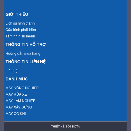
GIỚI THIỆU
Lịch sử hình thành
Qúa trình phát triển
Tầm nhìn sứ mệnh
THÔNG TIN HỖ TRỢ
Hướng dẫn mua hàng
THÔNG TIN LIÊN HỆ
Liên hệ
DANH MỤC
MÁY NÔNG NGHIỆP
MÁY RỬA XE
MÁY LÂM NGHIỆP
MÁY XÂY DỰNG
MÁY CƠ KHÍ
THIẾT KẾ BỞI
BOTA