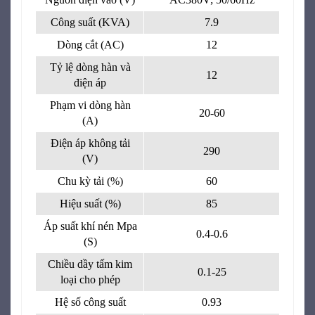
Công suất (KVA)
7.9
Dòng cắt (AC)
12
Tỷ lệ dòng hàn và
12
điện áp
Phạm vi dòng hàn
20-60
(A)
Điện áp không tải
290
(V)
Chu kỳ tải (%)
60
Hiệu suất (%)
85
Áp suất khí nén Mpa
0.4-0.6
(S)
Chiều dầy tấm kim
0.1-25
loại cho phép
Hệ số công suất
0.93