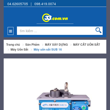
04.62605705
|
098.419.0074
Trang chủ
Sản Phẩm
MÁY XÂY DỰNG
MÁY CẮT UỐN SẮT
Máy Uốn Sắt
Máy uốn sắt SUB 16