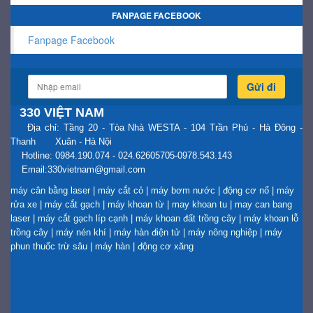
FANPAGE FACEBOOK
Fanpage Facebook
Gửi đi
330 VIỆT NAM
Địa chỉ: Tầng 20 - Tòa Nhà WESTA - 104 Trần Phú - Hà Đông -
Thanh Xuân - Hà Nội
Hotline: 0984.190.074 - 024.62605705-0978.543.143
Email:330vietnam@gmail.com
máy cân bằng laser
|
máy cắt cỏ
|
máy bơm nước
|
động cơ nổ
|
máy
rửa xe
|
máy cắt gạch
|
máy khoan từ
|
may khoan tu
|
may can bang
laser
|
máy cắt gạch líp cạnh
|
máy khoan đất trồng cây
|
máy khoan lỗ
trồng cây
|
máy nén khí
|
máy hàn điện tử
|
máy nông nghiệp
|
máy
phun thuốc trừ sâu
|
máy hàn
|
động cơ xăng